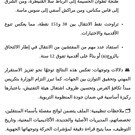
طنجة تطوان الحسيمة إلى الرباط سلا القنيطرة، ومن الشرق
إلى فاس مكناس، ومن مراكش آسفي إلى سوس ماسة.
تراوحت نقط الانتقال بين 30 و151 نقطة، مما يعكس تنوع
الأقدمية والاختيارات.
استفاد عدد مهم من المفتشين من الانتقال في إطار الالتحاق
بالزوج(ة) أو بناءً على أقدمية تفوق 12 سنة.
👥
دلالات وتوجهات:
تعكس هذه النتائج توجهًا نحو تعزيز الاستقرار
المهني وتحقيق التوازن بين الجهات، كما تبرز التزام الوزارة بتكريس
مبدأ تكافؤ الفرص وتحسين ظروف اشتغال هيئة التفتيش، باعتبارها
ركيزة أساسية في ضمان جودة المنظومة التربوية.
🗂️
ملاحظات تنظيمية:
الملف يتضمن لوائح مفصلة بأسماء المنتقلين،
تخصصاتهم، المديريات الأصلية والجديدة، الأكاديميات المعنية، وتاريخ
التوظيف، مما يتيح قراءة دقيقة لمؤشرات الحركة وتوجهاتها الجهوية.