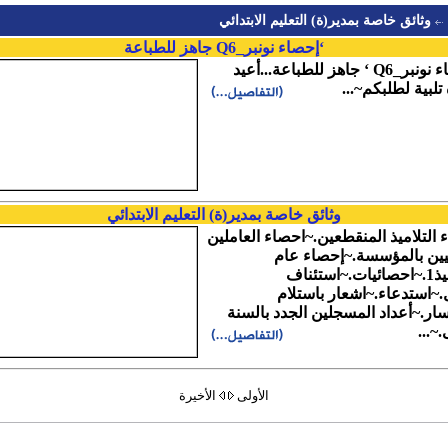
وثائق خاصة بمدير(ة) التعليم الابتدائي
‘إحصاء نونبر_Q6 جاهز للطباعة
‘إحصاء نونبر_Q6 ‘ جاهز للطباعة...أعيد
تلبية لطلبكم~...
وثائق خاصة بمدير(ة) التعليم الابتدائي
 التلاميذ المنقطعين.~احصاء العاملين
يين بالمؤسسة.~إحصاء عام
للتلاميذ1.~احصائيات.~استئناف
.~استدعاء.~اشعار باستلام
ار.~أعداد المسجلين الجدد بالسنة
.~...
الأولى
الأخيرة