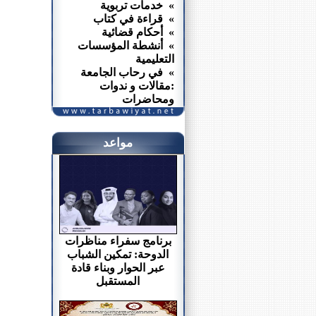
» خدمات تربوية
» قراءة في كتاب
» أحكام قضائية
» أنشطة المؤسسات
التعليمية
» في رحاب الجامعة
:مقالات و ندوات
ومحاضرات
مواعد
برنامج سفراء مناظرات
الدوحة: تمكين الشباب
عبر الحوار وبناء قادة
المستقبل