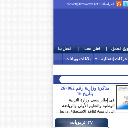
لمراسلتنا :
contact@tarbawiyat.net
حركات إنتقالية
بلاغات وبيانات
مذكرة وزارية رقم 062×26
بتاريخ 16
في إطار سعي وزارة التربية
الوطنية والتعليم الأولي والرياضة
إلى ترسيخ ثقافة الاستحقاق وربط
الترقية بالمردودية،...
تربويات TV