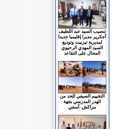
تنصيب السيد عبد اللطيف
أجكرير مديرا إقليميا جديدا
لمديرية تيزنيت وتوديع
السيد المهدي الرحيوي
المحال على التقاعد
التخييم الصيفي للحد من
الهدر المدرسي بجهة
مراكش- آسفي