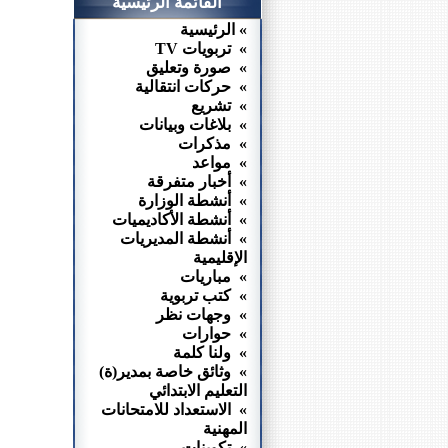
القائمة الرئيسية
» الرئيسية
» تربويات TV
» صورة وتعليق
» حركات انتقالية
» تشريع
» بلاغات وبيانات
» مذكرات
» مواعد
» أخبار متفرقة
» أنشطة الوزارة
» أنشطة الأكاديميات
» أنشطة المديريات
الإقليمية
» مباريات
» كتب تربوية
» وجهات نظر
» حوارات
» ولنا كلمة
» وثائق خاصة بمدير(ة)
التعليم الابتدائي
» الاستعداد للامتحانات
المهنية
» تكوينات