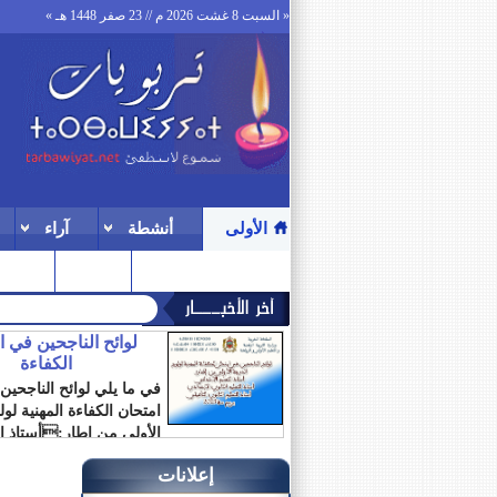
« السبت 8 غشت 2026 م // 23 صفر 1448 هـ »
الأولى
أنشطة
آراء
ترقيات
المنتدى
لوائح الناجحين في 
الكفاءة
في ما يلي لوائح الناجحين
امتحان الكفاءة المهنية لو
الأولى من إطار:أستاذ ال
الابتدائي أستاذ...
إعلانات