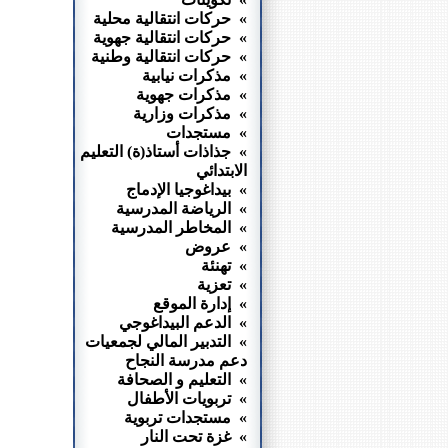
» حركات انتقالية محلية
» حركات انتقالية جهوية
» حركات انتقالية وطنية
» مذكرات نيابية
» مذكرات جهوية
» مذكرات وزارية
» مستجدات
» جذاذات أستاذ(ة) التعليم
الابتدائي
» بيداغوجيا الإدماج
» الرياضة المدرسية
» المخاطر المدرسية
» عروض
» تهنئة
» تعزية
» إدارة الموقع
» الدعم البيداغوجي
» التدبير المالي لجمعيات
دعم مدرسة النجاح
» التعليم و الصحافة
» تربويات الأطفال
» مستجدات تربوية
» غزة تحت النار