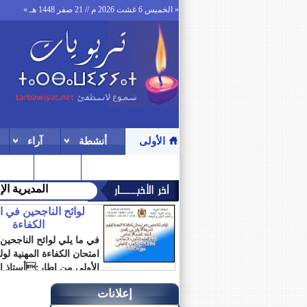
« الخميس 6 غشت 2026 م // 21 صفر 1448 هـ »
الأولى
أنشطة
آراء
ترقيات
المنتدى
وزارة الشؤ
لوائح الناجحين في 
الكفاءة
في ما يلي لوائح الناجحين
امتحان الكفاءة المهنية لو
الأولى من إطار:أستاذ ال
الابتدائي أستاذ...
إعلانات