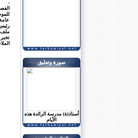
- إن 
للموظ
عامة 
رئيس 
ملف ك
تخبر 
الملاح
صورة وتعليق
أستاذ(ة) مدرسة الرائدة هذه
الأيام