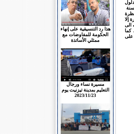
دلول
 سنة
نظرة
 إلا
 الى
هذا رد التنسيقية على إنهاء
 كما
الحكومة للمفاوضات مع
 على
ممثلي الأساتذة
مسيرة نساء ورجال
التعليم بمدينة تيزنيت يوم
2023/11/23