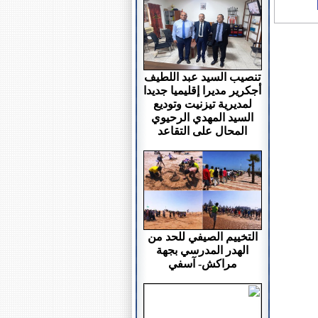
تنصيب السيد عبد اللطيف
أجكرير مديرا إقليميا جديدا
لمديرية تيزنيت وتوديع
السيد المهدي الرحيوي
المحال على التقاعد
التخييم الصيفي للحد من
الهدر المدرسي بجهة
مراكش- آسفي