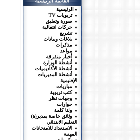
القائمة الرئيسية
» الرئيسية
» تربويات TV
» صورة وتعليق
» حركات انتقالية
» تشريع
» بلاغات وبيانات
» مذكرات
» مواعد
» أخبار متفرقة
» أنشطة الوزارة
» أنشطة الأكاديميات
» أنشطة المديريات
الإقليمية
» مباريات
» كتب تربوية
» وجهات نظر
» حوارات
» ولنا كلمة
» وثائق خاصة بمدير(ة)
التعليم الابتدائي
» الاستعداد للامتحانات
المهنية
» تكوينات