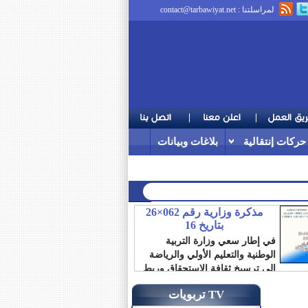
لمراسلتنا :
contact@tarbawiyat.net
حركات إنتقالية
بلاغات وبيانات
مذكرة وزارية رقم 062×26
بتاريخ 16
في إطار سعي وزارة التربية
الوطنية والتعليم الأولي والرياضة
إلى ترسيخ ثقافة الاستحقاق وربط
الترقية بالمردودية،...
تربويات TV