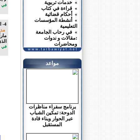
» خدمات تربوية
في 03 دجنبر 2016 الساعة 20 : 16
» قراءة في كتاب
» أحكام قضائية
» أنشطة المؤسسات
4- القليعة
التعليمية
مدي
» في رحاب الجامعة
مار
:مقالات و ندوات
الذ
ومحاضرات
في 26 دجنبر 2016 الساعة 43 : 17
مواعد
برنامج سفراء مناظرات
الدوحة: تمكين الشباب
عبر الحوار وبناء قادة
المستقبل