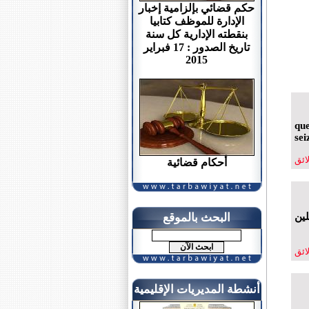
حكم قضائي بإلزامية إخبار
الإدارة للموظف كتابيا
بنقطته الإدارية كل سنة
تاريخ الصدور : 17 فبراير
2015
que
sei
لائق
أحكام قضائية
لين
البحث بالموقع
لائق
أنشطة المديريات الإقليمية