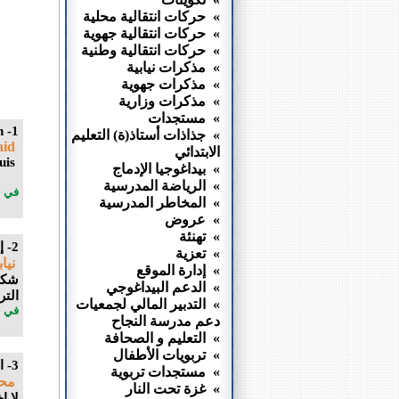
» حركات انتقالية محلية
» حركات انتقالية جهوية
» حركات انتقالية وطنية
» مذكرات نيابية
» مذكرات جهوية
» مذكرات وزارية
» مستجدات
1- lmodir khasso takwin
» جذاذات أستاذ(ة) التعليم
aid
الابتدائي
uis
» بيداغوجيا الإدماج
» الرياضة المدرسية
في 17 يناير 2016 الساعة 50 : 18
» المخاطر المدرسية
» عروض
» تهنئة
2- إفادة جيدة
» تعزية
نيا
» إدارة الموقع
شكر
» الدعم البيداغوجي
التر
» التدبير المالي لجمعيات
في 19 ماي 2016 الساعة 32 : 12
دعم مدرسة النجاح
» التعليم و الصحافة
» تربويات الأطفال
3- النقطة الاداية
» مستجدات تربوية
مح
» غزة تحت النار
لا ا